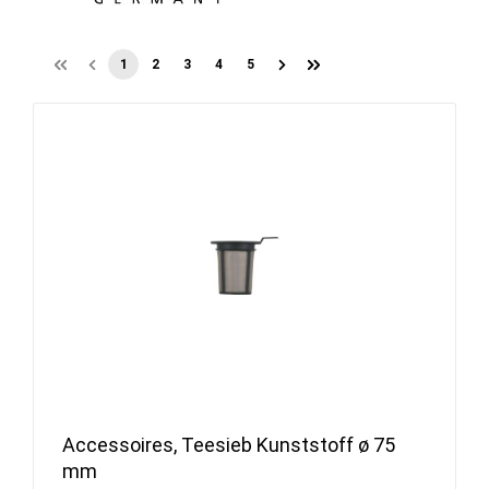
1
2
3
4
5
Accessoires, Teesieb Kunststoff ø 75
mm