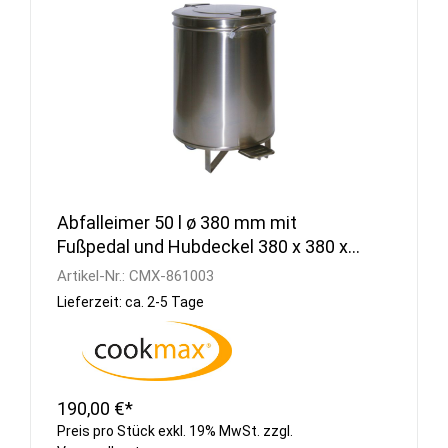
Abfalleimer 50 l ø 380 mm mit
Fußpedal und Hubdeckel 380 x 380 x
605 mm
Artikel-Nr.:
CMX-861003
Lieferzeit: ca. 2-5 Tage
190,00 €*
Preis pro Stück exkl. 19% MwSt. zzgl.