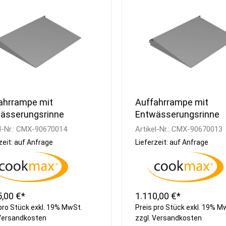
Kühlvitrinen
Armaturen
Schnellkühler /
Handwaschbecken
Schockfroster
Wasseraufbereitung
Eisbereiter
Besteckpoliermaschinen
Kühlzellen
Gläserpoliermaschinen
Kühlwannen
Reinigungsmittel
ahrrampe mit
Auffahrrampe mit
ässerungsrinne
Entwässerungsrinne
l-Nr.:
CMX-90670014
Artikel-Nr.:
CMX-90670013
zeit: auf Anfrage
Lieferzeit: auf Anfrage
5,00 €*
1.110,00 €*
pro Stück exkl. 19% MwSt.
Preis pro Stück exkl. 19% M
Versandkosten
zzgl.
Versandkosten