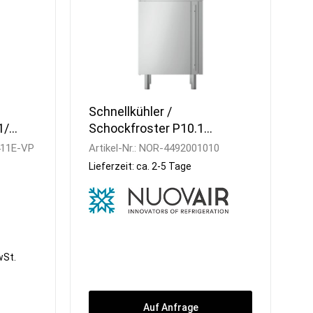
Schnellkühler /
1/1
Schockfroster P10.1
Power / 55,00 kg
11E-VP
Artikel-Nr.:
NOR-4492001010
Lieferzeit: ca. 2-5 Tage
wSt.
Auf Anfrage