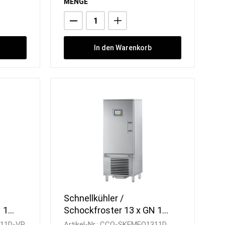
MENGE
In den Warenkorb
Schnellkühler /
 1/1
Schockfroster 13 x GN 1/1
Quereinschub /
11D-VP
Artikel-Nr.:
CCO-SKFMEQ1311D