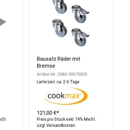
Spülcenter
Eis Crusher
Aufsatzborde
Teigknetmaschinen
Wandborde
Teig-Ausrollmaschinen
Wärmebrücken
Nudelmaschinen
Regale
Aufschnittmaschinen
Universal
Küchenmaschinen
Stabmixer
Planeten-Rührmaschinen
Bausatz Räder mit
Gemüseschneider
Bremse
Fleischwölfe
Artikel-Nr.:
CMX-90670005
Käsereibe
Lieferzeit: ca. 2-5 Tage
Gemüseschäler &
Waschvollautomat
Cutter und Blixer
Kombi Cutter &
Gemüseschneider
121,00 €*
Waagen
wSt.
Preis pro Stück exkl. 19% MwSt.
Vakuumierer
zzgl.
Versandkosten