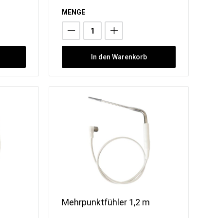
Sorbetmaschinen
Pacojet
MENGE
FRXSH Mousse Chef
In den Warenkorb
m
Mehrpunktfühler 1,2 m