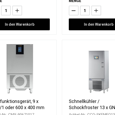
E
MENGE
In den Warenkorb
In den Warenkorb
funktionsgerät, 9 x
Schnellkühler /
/1 oder 600 x 400 mm
Schockfroster 13 x GN
Quereinschub /
l-Nr.:
CMX-90671017
Artikel-Nr.:
CCO-SKFMEQ13