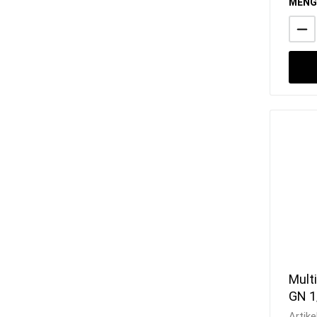
MENG
Multi
GN 1
Artike