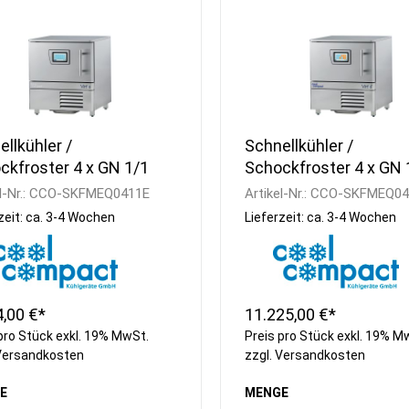
llkühler /
Schnellkühler /
ckfroster 4 x GN 1/1
Schockfroster 4 x GN 
Quereinschub /
l-Nr.:
CCO-SKFMEQ0411E
Artikel-Nr.:
CCO-SKFMEQ04
steckerfertig
zeit: ca. 3-4 Wochen
Lieferzeit: ca. 3-4 Wochen
4,00 €*
11.225,00 €*
pro Stück exkl. 19% MwSt.
Preis pro Stück exkl. 19% M
Versandkosten
zzgl.
Versandkosten
E
MENGE