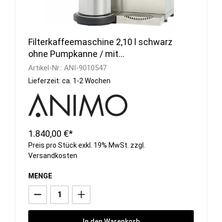
Filterkaffeemaschine 2,10 l schwarz
ohne Pumpkanne / mit
Wasseranschluss
Artikel-Nr.:
ANI-9010547
Lieferzeit: ca. 1-2 Wochen
1.840,00 €*
Preis pro Stück exkl. 19% MwSt. zzgl.
Versandkosten
MENGE
In den Warenkorb