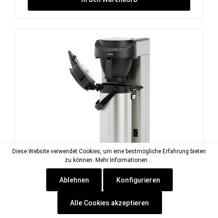
Diese Website verwendet Cookies, um eine bestmögliche Erfahrung bieten
zu können.
Mehr Informationen ...
Ablehnen
Konfigurieren
Filterkaffeemaschine 2,10 l schwarz
ohne Pumpkanne / mit
Alle Cookies akzeptieren
Wasseranschluss
Artikel-Nr.:
ANI-9010572