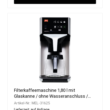
Filterkaffeemaschine 1,80 l mit
Glaskanne / ohne Wasseranschluss /
230 V
Artikel-Nr.:
MEL-31625
Lieferzeit: auf Anfrage