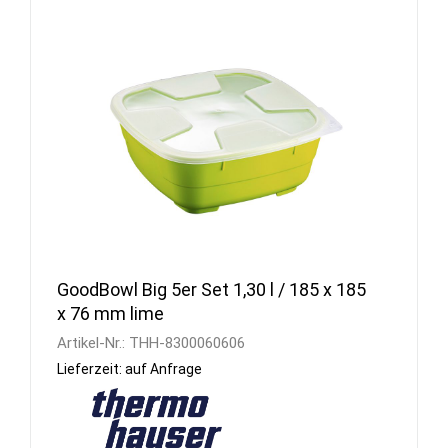
GoodBowl Big 5er Set 1,30 l / 185 x 185
x 76 mm lime
Artikel-Nr.:
THH-8300060606
Lieferzeit: auf Anfrage