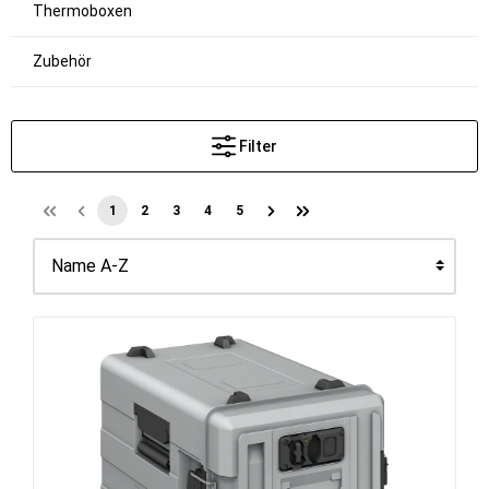
Thermoboxen
Zubehör
Filter
1
2
3
4
5