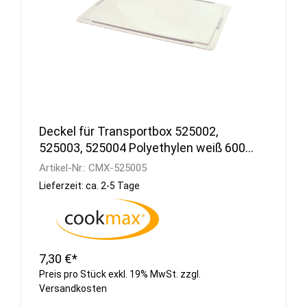
Deckel für Transportbox 525002,
525003, 525004 Polyethylen weiß 600 x
400 mm
Artikel-Nr.:
CMX-525005
Lieferzeit: ca. 2-5 Tage
7,30 €*
Preis pro Stück exkl. 19% MwSt. zzgl.
Versandkosten