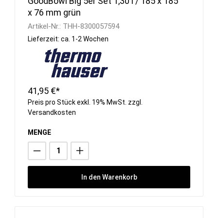
GoodBowl Big 5er Set 1,30 l / 185 x 185
x 76 mm grün
Artikel-Nr.:
THH-8300057594
Lieferzeit: ca. 1-2 Wochen
41,95 €*
Preis pro Stück exkl. 19% MwSt. zzgl.
Versandkosten
MENGE
In den Warenkorb