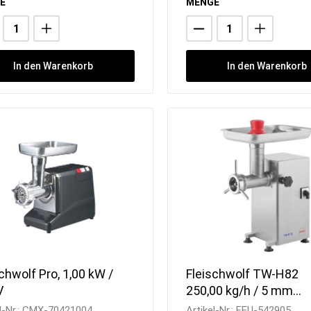
E
MENGE
In den Warenkorb
In den Warenkorb
chwolf Pro, 1,00 kW /
Fleischwolf TW-H82
V
250,00 kg/h / 5 mm
Endlochscheib / 357 x
l-Nr.:
CMX-70421004
Artikel-Nr.:
FEU-542905