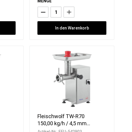
MENGE
In den Warenkorb
Fleischwolf TW-R70
150,00 kg/h / 4,5 mm
 602
Endlochscheib / 270 x 390
Artikel-Nr.:
FEU-542903