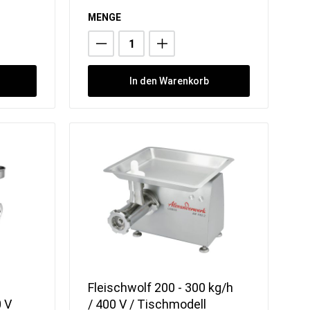
Sorbetmaschinen
Pacojet
MENGE
FRXSH Mousse Chef
In den Warenkorb
Fleischwolf 200 - 300 kg/h
0 V
/ 400 V / Tischmodell