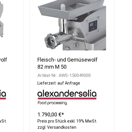
Spülcenter
Eis Crusher
Aufsatzborde
Teigknetmaschinen
Wandborde
Teig-Ausrollmaschinen
Wärmebrücken
Nudelmaschinen
Regale
Aufschnittmaschinen
Universal
Küchenmaschinen
Stabmixer
Planeten-Rührmaschinen
olf
Fleisch- und Gemüsewolf
Gemüseschneider
82 mm M 50
Fleischwölfe
0
Artikel-Nr.:
AWS-150049000
Käsereibe
Lieferzeit: auf Anfrage
Gemüseschäler &
Waschvollautomat
Cutter und Blixer
Kombi Cutter &
Gemüseschneider
1.790,00 €*
Waagen
wSt.
Preis pro Stück exkl. 19% MwSt.
Vakuumierer
zzgl.
Versandkosten