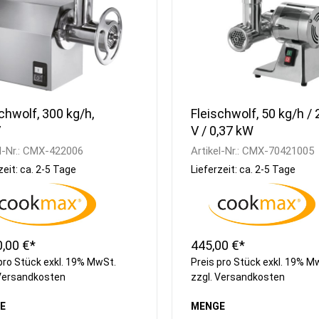
chwolf, 300 kg/h,
Fleischwolf, 50 kg/h /
V
V / 0,37 kW
l-Nr.:
CMX-422006
Artikel-Nr.:
CMX-70421005
zeit: ca. 2-5 Tage
Lieferzeit: ca. 2-5 Tage
0,00 €*
445,00 €*
pro Stück exkl. 19% MwSt.
Preis pro Stück exkl. 19% M
Versandkosten
zzgl.
Versandkosten
E
MENGE