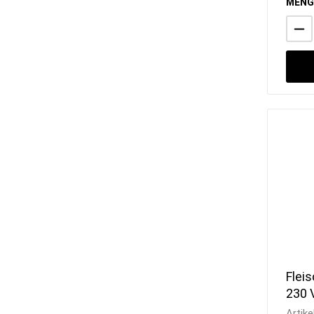
MENG
Fleis
230 
Artike