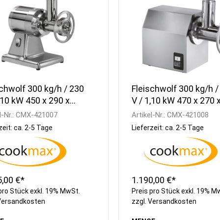
schwolf 300 kg/h / 230
Fleischwolf 300 kg/h /
,10 kW 450 x 290 x
V / 1,10 kW 470 x 270 
 mm
450 mm
l-Nr.:
CMX-421007
Artikel-Nr.:
CMX-421008
zeit: ca. 2-5 Tage
Lieferzeit: ca. 2-5 Tage
5,00 €*
1.190,00 €*
pro Stück exkl. 19% MwSt.
Preis pro Stück exkl. 19% M
Versandkosten
zzgl.
Versandkosten