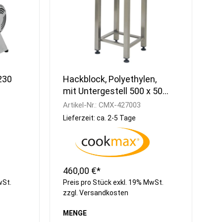
 230
Hackblock, Polyethylen,
mit Untergestell 500 x 500
x 880 mm
Artikel-Nr.:
CMX-427003
Lieferzeit: ca. 2-5 Tage
460,00 €*
wSt.
Preis pro Stück exkl. 19% MwSt.
zzgl.
Versandkosten
MENGE