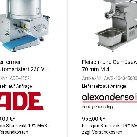
Kühlvitrinen
Armaturen
Schnellkühler /
Handwaschbecken
Schockfroster
Wasseraufbereitung
Eisbereiter
Besteckpoliermaschinen
Kühlzellen
Gläserpoliermaschinen
Kühlwannen
Reinigungsmittel
erformer
Fleisch- und Gemüsew
automatisiert 230 V
70 mm M 4
y1000-230
l-Nr.:
ADE-4352
Artikel-Nr.:
AWS-10404500
zeit: auf Anfrage
Lieferzeit: auf Anfrage
0,00 €*
955,00 €*
pro Stück exkl. 19% MwSt.
Preis pro Stück exkl. 19% M
Versandkosten
zzgl.
Versandkosten