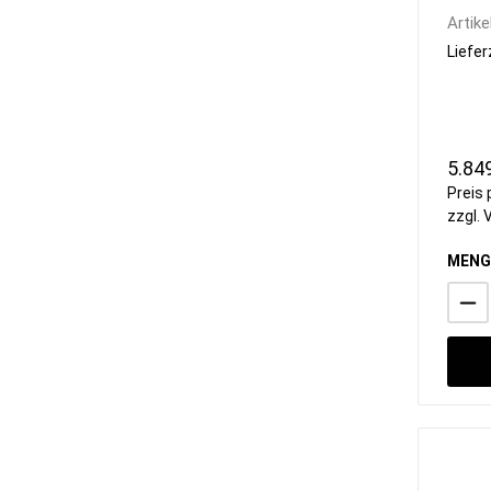
4 mm
Artike
Liefer
5.84
Preis 
zzgl.
MENG