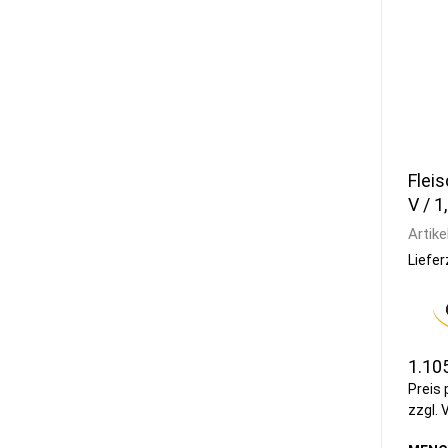
Flei
V / 1
480
Artike
Liefer
1.10
Preis 
zzgl.