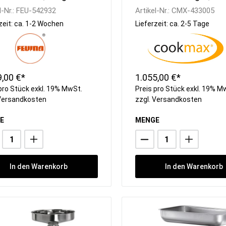
 Endlochscheibe
l-Nr.:
FEU-542932
Artikel-Nr.:
CMX-433005
zeit: ca. 1-2 Wochen
Lieferzeit: ca. 2-5 Tage
9,00 €*
1.055,00 €*
pro Stück exkl. 19% MwSt.
Preis pro Stück exkl. 19% M
Versandkosten
zzgl.
Versandkosten
E
MENGE
In den Warenkorb
In den Warenkorb