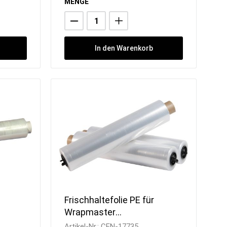
MENGE
In den Warenkorb
Frischhaltefolie PE für
Wrapmaster
Frischhaltefolie PE für
Artikel-Nr.:
CEN-17735