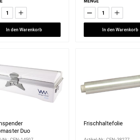
E
MENGE
In den Warenkorb
In den Warenkorb
enspender
Frischhaltefolie
master Duo
l-Nr.:
CEN-14507
Artikel-Nr.:
CEN-38277