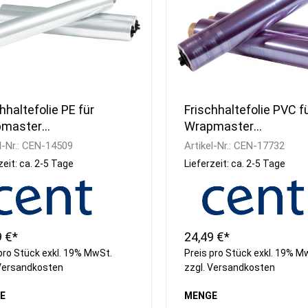
hhaltefolie PE für
Frischhaltefolie PVC f
pmaster
Wrapmaster
hhaltefolie PE für
Frischhaltefolie PVC f
l-Nr.:
CEN-14509
Artikel-Nr.:
CEN-17732
master, 45cm breit
Wrapmaster, 30cm bre
zeit: ca. 2-5 Tage
Lieferzeit: ca. 2-5 Tage
9 €*
24,49 €*
pro Stück exkl. 19% MwSt.
Preis pro Stück exkl. 19% M
Versandkosten
zzgl.
Versandkosten
E
MENGE