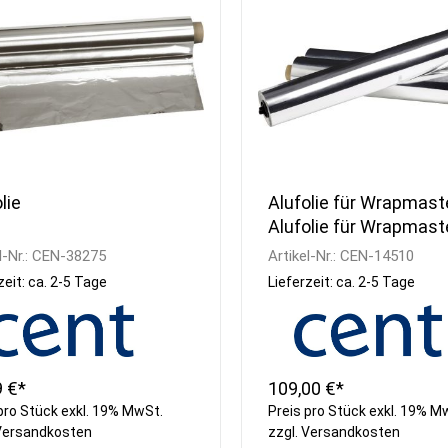
Kühlvitrinen
Armaturen
Schnellkühler /
Handwaschbecken
Schockfroster
Wasseraufbereitung
Eisbereiter
Besteckpoliermaschinen
Kühlzellen
Gläserpoliermaschinen
Kühlwannen
Reinigungsmittel
lie
Alufolie für Wrapmast
Alufolie für Wrapmaste
45cm breit
l-Nr.:
CEN-38275
Artikel-Nr.:
CEN-14510
zeit: ca. 2-5 Tage
Lieferzeit: ca. 2-5 Tage
9 €*
109,00 €*
pro Stück exkl. 19% MwSt.
Preis pro Stück exkl. 19% M
Versandkosten
zzgl.
Versandkosten