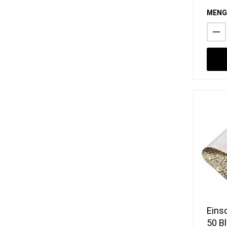
Schnee-, Schlag &
MENG
Rührbesen
Scheren & Pinzetten
Schüsseln, Seiher & Siebe
Speiseeisartikel
Spritzbeutel & Tüllen
Tabletts
Töpfe & Pfannen
Vorratsbehälter & Lagerung
Zangen
To-Go Artikel
Einsc
50 Bl