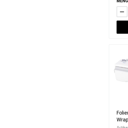
MENG
Foli
Wrap
Artike