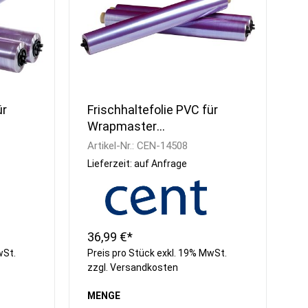
ür
Frischhaltefolie PVC für
Wrapmaster
ür
Frischhaltefolie PVC für
Artikel-Nr.:
CEN-14508
it
Wrapmaster, 45cm breit
Lieferzeit: auf Anfrage
36,99 €*
wSt.
Preis pro Stück exkl. 19% MwSt.
zzgl.
Versandkosten
MENGE