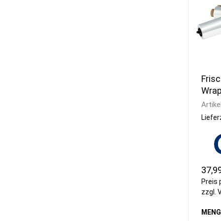
Frisc
Wra
Frisc
Artike
Wrap
Liefer
37,9
Preis 
zzgl.
MENG