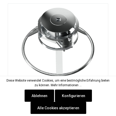
Diese Website verwendet Cookies, um eine bestmögliche Erfahrung bieten
Püreekopf flach
zu können.
Mehr Informationen ...
Ablehnen
Konfigurieren
Artikel-Nr.:
DIS-650173
Lieferzeit: ca. 1-2 Wochen
Alle Cookies akzeptieren