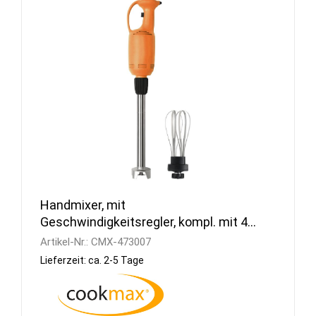
Handmixer, mit
Geschwindigkeitsregler, kompl. mit 400
mm Mixstab u. Schneebesen
Artikel-Nr.:
CMX-473007
Lieferzeit: ca. 2-5 Tage