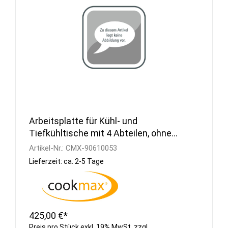
Arbeitsplatte für Kühl- und
Tiefkühltische mit 4 Abteilen, ohne
Aufkantung
Artikel-Nr.:
CMX-90610053
Lieferzeit: ca. 2-5 Tage
425,00 €*
Preis pro Stück exkl. 19% MwSt. zzgl.