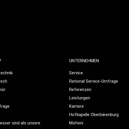
P
UNTERNEHMEN
echnik
Service
isch
Rational Service-Umfrage
hör
Referenzen
Leistungen
frage
Karriere
Hofkapelle Oberbärenburg
sser sind als unsere
Molteni