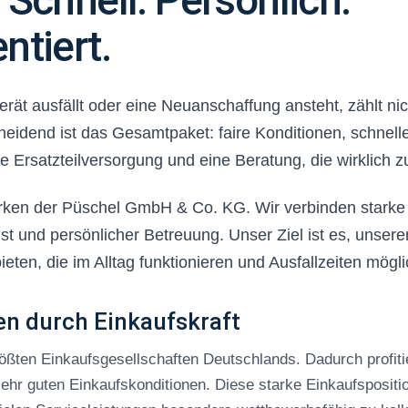
 Schnell. Persönlich.
Kühlvitrinen
Armaturen
ntiert.
Schnellkühler /
Handwaschbecken
Schockfroster
Wasseraufbereitung
Eisbereiter
Besteckpoliermaschinen
Kühlzellen
Gläserpoliermaschinen
ät ausfällt oder eine Neuanschaffung ansteht, zählt nic
Kühlwannen
Reinigungsmittel
eidend ist das Gesamtpaket: faire Konditionen, schnell
te Ersatzteilversorgung und eine Beratung, die wirklich z
ärken der Püschel GmbH & Co. KG. Wir verbinden starke 
st und persönlicher Betreuung. Unser Ziel ist es, unsere
ten, die im Alltag funktionieren und Ausfallzeiten mögli
en durch Einkaufskraft
größten Einkaufsgesellschaften Deutschlands. Dadurch profitie
ehr guten Einkaufskonditionen. Diese starke Einkaufspositio