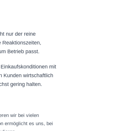
Spülcenter
Eis Crusher
Aufsatzborde
Teigknetmaschinen
Wandborde
Teig-Ausrollmaschinen
Wärmebrücken
Nudelmaschinen
Regale
Aufschnittmaschinen
ht nur der reine
Universal
e Reaktionszeiten,
Küchenmaschinen
um Betrieb passt.
Stabmixer
Planeten-Rührmaschinen
Gemüseschneider
Einkaufskonditionen mit
Fleischwölfe
n Kunden wirtschaftlich
Käsereibe
chst gering halten.
Gemüseschäler &
Waschvollautomat
Cutter und Blixer
Kombi Cutter &
Gemüseschneider
ren wir bei vielen
Waagen
n ermöglicht es uns, bei
Vakuumierer