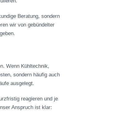
Sorbetmaschinen
ulieren.
Pacojet
FRXSH Mousse Chef
kundige Beratung, sondern
eren wir von gebündelter
rgeben.
en. Wenn Kühltechnik,
osten, sondern häufig auch
äufe ausgelegt.
rzfristig reagieren und je
nser Anspruch ist klar: