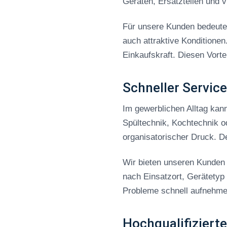
Geräten, Ersatzteilen und 
Schnee-, Schlag &
Rührbesen
Scheren & Pinzetten
Für unsere Kunden bedeutet
Schüsseln, Seiher & Siebe
auch attraktive Konditionen
Speiseeisartikel
Einkaufskraft. Diesen Vorte
Spritzbeutel & Tüllen
Tabletts
Töpfe & Pfannen
Schneller Servic
Vorratsbehälter & Lagerung
Zangen
Im gewerblichen Alltag kan
To-Go Artikel
Spültechnik, Kochtechnik o
organisatorischer Druck. De
Wir bieten unseren Kunden S
nach Einsatzort, Gerätetyp 
Probleme schnell aufnehmen,
Hochqualifiziert