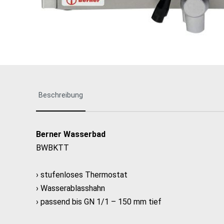
Schnee-, Schlag &
Rührbesen
Scheren & Pinzetten
Schüsseln, Seiher & Siebe
Speiseeisartikel
Spritzbeutel & Tüllen
Tabletts
Töpfe & Pfannen
Vorratsbehälter & Lagerung
Beschreibung
Zangen
To-Go Artikel
Berner Wasserbad
BWBKTT
› stufenloses Thermostat
› Wasserablasshahn
› passend bis GN 1/1 – 150 mm tief