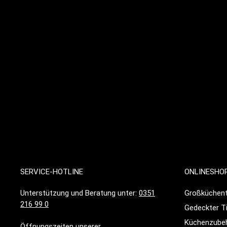
SERVICE-HOTLINE
ONLINESHO
Unterstützung und Beratung unter:
0351
Großküchent
216 99 0
Gedeckter T
Küchenzube
Öffnungszeiten unserer