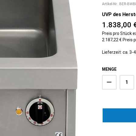
Artikel-Nr.:
BER-BWB
Kühlvitrinen
Armaturen
Schnellkühler /
Handwaschbecken
UVP des Herste
Schockfroster
Wasseraufbereitung
1.838,00 
Eisbereiter
Besteckpoliermaschinen
Kühlzellen
Gläserpoliermaschinen
Preis pro Stück e
Kühlwannen
2.187,22 € Preis 
Reinigungsmittel
Lieferzeit: ca. 3
MENGE