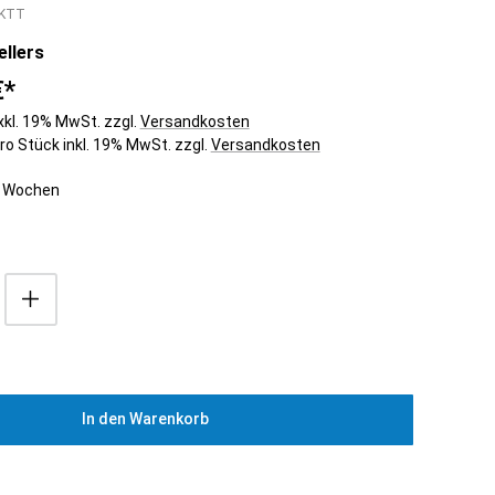
Spülcenter
KTT
Eis Crusher
Aufsatzborde
Teigknetmaschinen
llers
Wandborde
Teig-Ausrollmaschinen
Wärmebrücken
€*
Nudelmaschinen
Regale
Aufschnittmaschinen
xkl. 19% MwSt. zzgl.
Versandkosten
pro Stück inkl. 19% MwSt. zzgl.
Versandkosten
Universal
Küchenmaschinen
-4 Wochen
Stabmixer
Planeten-Rührmaschinen
Gemüseschneider
Fleischwölfe
Käsereibe
Gemüseschäler &
Waschvollautomat
Cutter und Blixer
Kombi Cutter &
Gemüseschneider
In den Warenkorb
Waagen
Vakuumierer