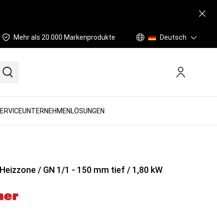
Mehr als 20.000 Markenprodukte
Deutsch
ERVICE
UNTERNEHMEN
LÖSUNGEN
KLEINMASCHINEN /
KÜCHENKLEINGERÄTE & -
EDELSTAHLMÖBEL
ARBEITSVORBEREITUNG
EINRICHTUNG
Arbeitstische
eizzone / GN 1/1 - 150 mm tief / 1,80 kW
Wasserspender
Arbeitsschränke
Getränkedispenser
Wandhängeschränke
Kaffeemaschinen
Hochschränke
Saftmaschinen
Spültische
Barmixer