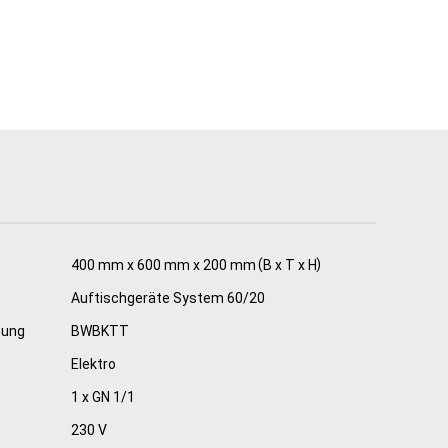
Sorbetmaschinen
Pacojet
FRXSH Mousse Chef
400 mm x 600 mm x 200 mm
B x T x H
Auftischgeräte System 60/20
nung
BWBKTT
Elektro
1 x GN 1/1
230 V