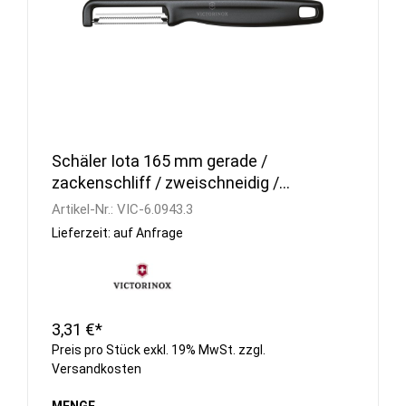
Schäler Iota 165 mm gerade /
zackenschliff / zweischneidig /
schwarz
Artikel-Nr.:
VIC-6.0943.3
Lieferzeit: auf Anfrage
3,31 €*
Preis pro Stück exkl. 19% MwSt. zzgl.
Versandkosten
MENGE