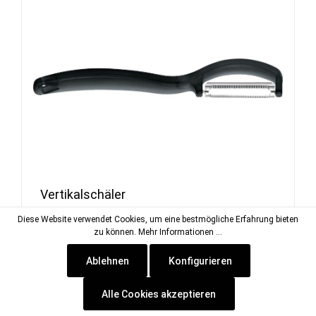
Vertikalschäler
Diese Website verwendet Cookies, um eine bestmögliche Erfahrung bieten
Artikel-Nr.:
CEN-40220
zu können.
Mehr Informationen ...
Lieferzeit: ca. 2-5 Tage
Ablehnen
Konfigurieren
Alle Cookies akzeptieren